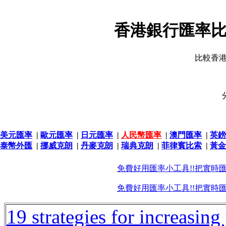
香港銀行匯率比
比較香
美元匯率
|
歐元匯率
|
日元匯率
|
人民幣匯率
|
澳門匯率
|
英鎊
泰幣外匯
|
挪威克朗
|
丹麥克朗
|
瑞典克朗
|
菲律賓比索
|
黃金
免費好用匯率小工具!!把實時
免費好用匯率小工具!!把實時
19 strategies for increasin