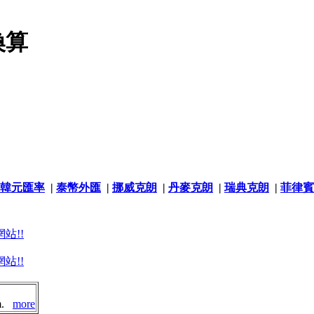
換算
韓元匯率
|
泰幣外匯
|
挪威克朗
|
丹麥克朗
|
瑞典克朗
|
菲律賓
站!!
站!!
om.
more