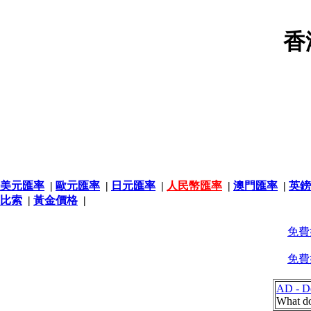
香
美元匯率
|
歐元匯率
|
日元匯率
|
人民幣匯率
|
澳門匯率
|
英鎊
比索
|
黃金價格
|
免費
免費
AD - De
What do