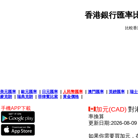
香港銀行匯率比
比較香
美元匯率
|
歐元匯率
|
日元匯率
|
人民幣匯率
|
澳門匯率
|
英鎊匯率
|
瑞士
麥克朗
|
瑞典克朗
|
菲律賓比索
|
黃金價格
|
手機APP下載
加元(CAD)
對
率換算
更新日期:2026-08-09
如果你需要買加元，