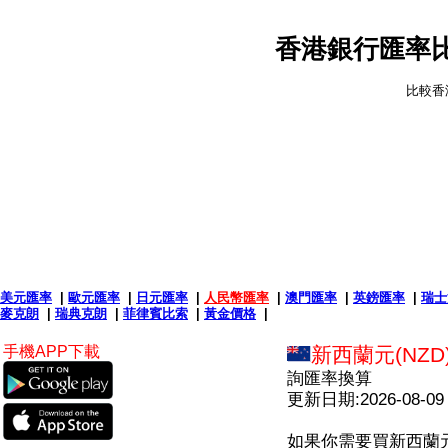
香港銀行匯率比
比較香
美元匯率
|
歐元匯率
|
日元匯率
|
人民幣匯率
|
澳門匯率
|
英鎊匯率
|
瑞士
麥克朗
|
瑞典克朗
|
菲律賓比索
|
黃金價格
|
手機APP下載
新西蘭元(NZD
詢匯率換算
更新日期:2026-08-09
如果你需要買新西蘭