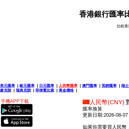
香港銀行匯率比
比較香
美元匯率
|
歐元匯率
|
日元匯率
|
人民幣匯率
|
澳門匯率
|
英鎊匯率
|
瑞士
麥克朗
|
瑞典克朗
|
菲律賓比索
|
黃金價格
|
手機APP下載
人民幣(CNY)
匯率換算
更新日期:2026-08-07
如果你需要買人民幣