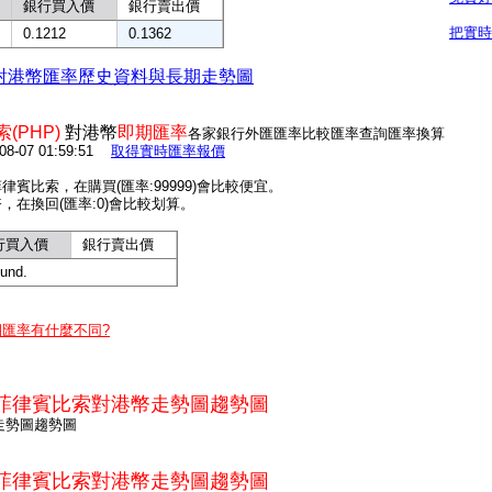
銀行買入價
銀行賣出價
把實時
0.1212
0.1362
對港幣匯率歷史資料與長期走勢圖
(PHP)
對港幣
即期匯率
各家銀行外匯匯率比較匯率查詢匯率換算
8-07 01:59:51
取得實時匯率報價
菲律賓比索，在
購買(匯率:
99999
)會比較便宜。
幣，在
換回(匯率:
0
)會比較划算。
行買入價
銀行賣出價
ound.
匯率有什麼不同?
菲律賓比索對港幣走勢圖趨勢圖
菲律賓比索對港幣走勢圖趨勢圖