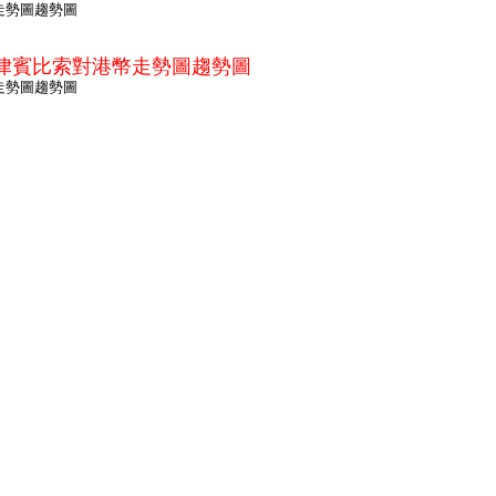
律賓比索對港幣走勢圖趨勢圖