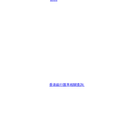
香港銀行匯率相關查詢: