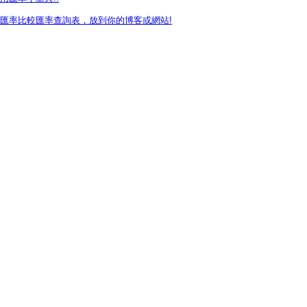
匯率比較匯率查詢表，放到你的博客或網站!