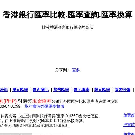
香港銀行匯率比較.匯率查詢.匯率換算
比較香港各家銀行匯率的高低
分享到：
更多
法郎
|
澳元匯率
|
新西蘭元
|
加幣匯率
|
新元匯率
|
韓元匯率
|
泰幣外匯
(PHP)
對港幣
現金匯率
各銀行外匯匯率比較匯率查詢匯率換算
08-07 01:59
取得實時外匯匯率報價
免費好
菲律賓比索，在
上海商業銀行
購買(匯率:
0.1362
)會比較便宜。
幣，在
上海商業銀行
換回(匯率:
0.1212
)會比較划算。
把實時
時在變化，實際成交匯率以各銀行外匯櫃檯交易為準。
免費好