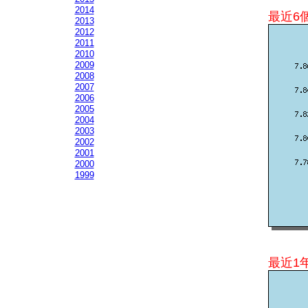
2014
最近6
2013
2012
2011
2010
2009
2008
2007
2006
2005
2004
2003
2002
2001
2000
1999
最近1