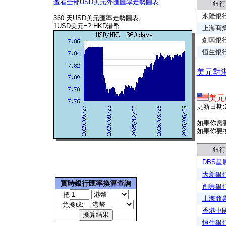
查看全部USD美元外匯匯率走勢圖表
銀行
永隆銀
360 天USD美元匯率走勢圖表,
1USD美元=? HKD港幣
上海商
創興銀
恒生銀
美元對
美元(
更新日期:20
如果你需
如果你要
銀行
DBS星
大新銀
實時銀行匯率換算查詢
創興銀
把
上海商
兌換成:
香港中
恒生銀