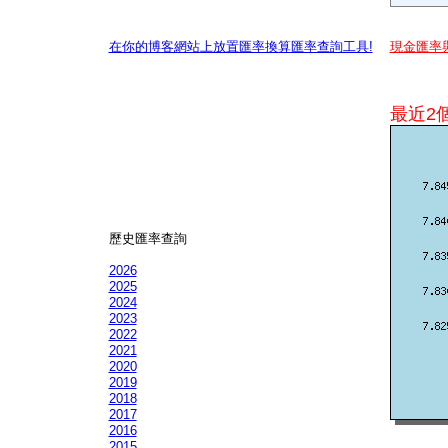
在你的博客網站上放置匯率換算匯率查詢工具!
現金匯率
最近2
歷史匯率查詢
2026
2025
2024
2023
2022
2021
2020
2019
2018
2017
2016
2015