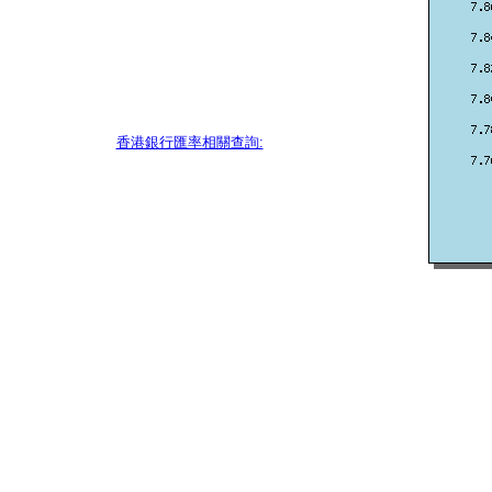
香港銀行匯率相關查詢: