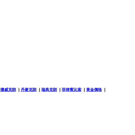
|
挪威克朗
|
丹麥克朗
|
瑞典克朗
|
菲律賓比索
|
黃金價格
|