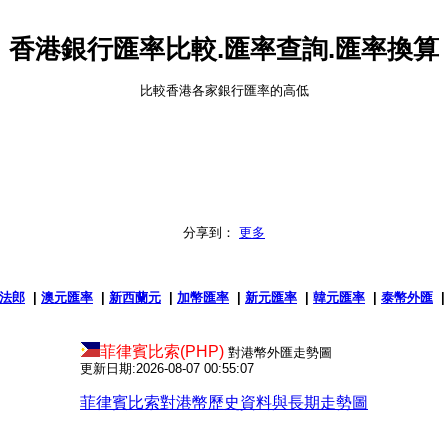
香港銀行匯率比較.匯率查詢.匯率換算
比較香港各家銀行匯率的高低
分享到：
更多
法郎
|
澳元匯率
|
新西蘭元
|
加幣匯率
|
新元匯率
|
韓元匯率
|
泰幣外匯
菲律賓比索(PHP)
對港幣外匯走勢圖
更新日期:2026-08-07 00:55:07
菲律賓比索對港幣歷史資料與長期走勢圖