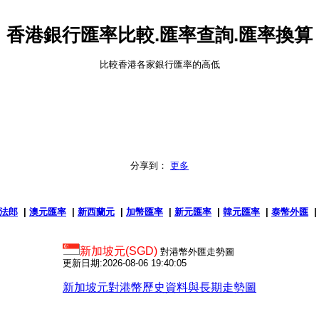
香港銀行匯率比較.匯率查詢.匯率換算
比較香港各家銀行匯率的高低
分享到：
更多
法郎
|
澳元匯率
|
新西蘭元
|
加幣匯率
|
新元匯率
|
韓元匯率
|
泰幣外匯
新加坡元(SGD)
對港幣外匯走勢圖
更新日期:2026-08-06 19:40:05
新加坡元對港幣歷史資料與長期走勢圖