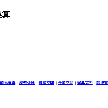
換算
韓元匯率
|
泰幣外匯
|
挪威克朗
|
丹麥克朗
|
瑞典克朗
|
菲律賓