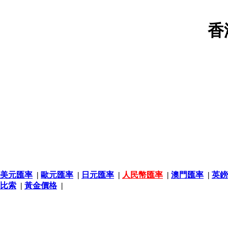
香
美元匯率
|
歐元匯率
|
日元匯率
|
人民幣匯率
|
澳門匯率
|
英鎊
比索
|
黃金價格
|