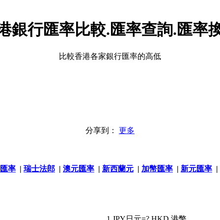
港銀行匯率比較.匯率查詢.匯率
比較香港各家銀行匯率的高低
分享到：
更多
匯率
|
瑞士法郎
|
澳元匯率
|
新西蘭元
|
加幣匯率
|
新元匯率
|
1 JPY日元=? HKD 港幣