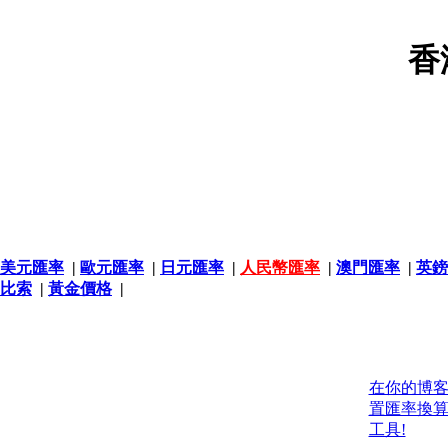
香
美元匯率
|
歐元匯率
|
日元匯率
|
人民幣匯率
|
澳門匯率
|
英鎊
比索
|
黃金價格
|
在你的博
置匯率換
工具!