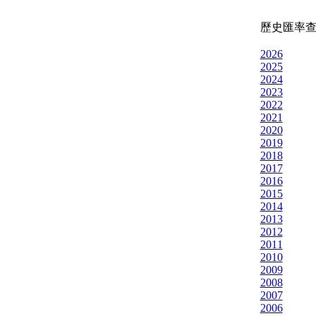
歷史匯率
2026
2025
2024
2023
2022
2021
2020
2019
2018
2017
2016
2015
2014
2013
2012
2011
2010
2009
2008
2007
2006