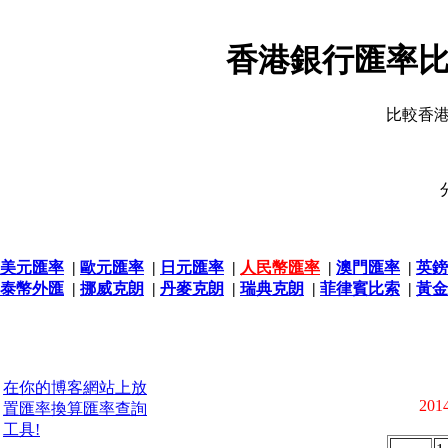
香港銀行匯率比
比較香
美元匯率
|
歐元匯率
|
日元匯率
|
人民幣匯率
|
澳門匯率
|
英鎊
泰幣外匯
|
挪威克朗
|
丹麥克朗
|
瑞典克朗
|
菲律賓比索
|
黃金
在你的博客網站上放
2014
置匯率換算匯率查詢
工具!