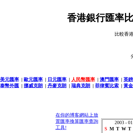
香港銀行匯率比
比較香
美元匯率
|
歐元匯率
|
日元匯率
|
人民幣匯率
|
澳門匯率
|
英鎊
泰幣外匯
|
挪威克朗
|
丹麥克朗
|
瑞典克朗
|
菲律賓比索
|
黃金
在你的博客網站上放
置匯率換算匯率查詢
2003 - 01
工具!
S
M
T
W
T