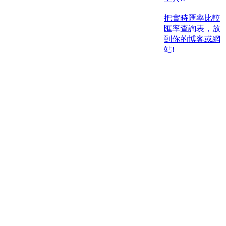
把實時匯率比較
匯率查詢表，放
到你的博客或網
站!