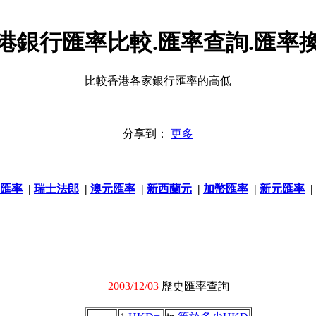
港銀行匯率比較.匯率查詢.匯率
比較香港各家銀行匯率的高低
分享到：
更多
匯率
|
瑞士法郎
|
澳元匯率
|
新西蘭元
|
加幣匯率
|
新元匯率
|
2003/12/03
歷史匯率查詢