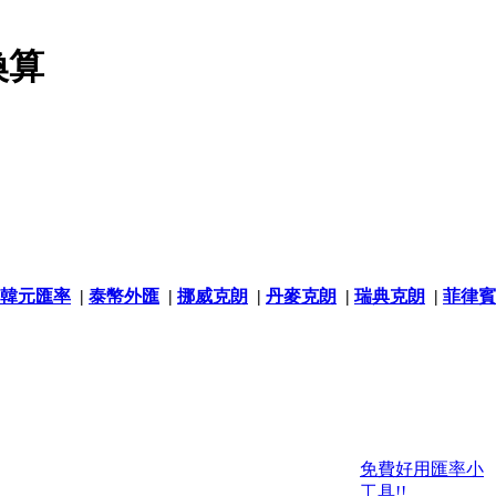
換算
韓元匯率
|
泰幣外匯
|
挪威克朗
|
丹麥克朗
|
瑞典克朗
|
菲律賓
免費好用匯率小
工具!!