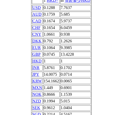
1
HKD=
in
等於多少HKD
USD
0.1288
7.7637
AUD
0.1759
5.685
CAD
0.1674
5.9737
CHF
0.1654
6.0459
CNY
1.0661
0.938
DKK
0.792
1.2626
EUR
0.1064
9.3985
GBP
0.0745
13.4228
HKD
1
1
INR
5.8761
0.1702
JPY
14.0075
0.0714
KRW
154.1662
0.0065
MXN
1.449
0.6901
NOK
0.8666
1.1539
NZD
0.1994
5.015
SEK
0.9612
1.0404
SGD
0.2214
4.5167