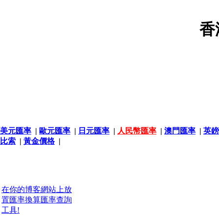
香
美元匯率
|
歐元匯率
|
日元匯率
|
人民幣匯率
|
澳門匯率
|
英鎊
比索
|
黃金價格
|
在你的博客網站上放
置匯率換算匯率查詢
工具!