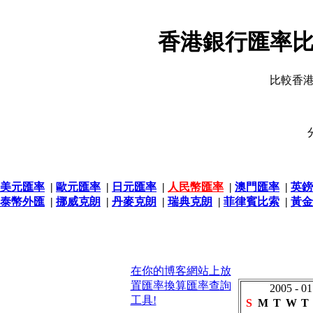
香港銀行匯率比
比較香
美元匯率
|
歐元匯率
|
日元匯率
|
人民幣匯率
|
澳門匯率
|
英鎊
泰幣外匯
|
挪威克朗
|
丹麥克朗
|
瑞典克朗
|
菲律賓比索
|
黃金
在你的博客網站上放
置匯率換算匯率查詢
2005 - 01
工具!
S
M
T
W
T