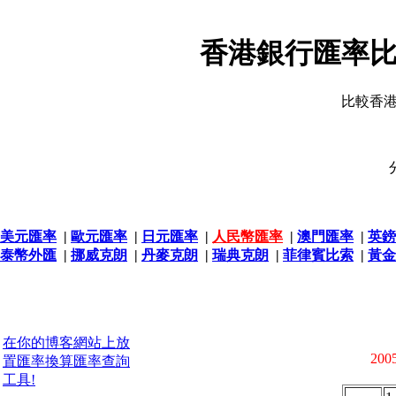
香港銀行匯率比
比較香
美元匯率
|
歐元匯率
|
日元匯率
|
人民幣匯率
|
澳門匯率
|
英鎊
泰幣外匯
|
挪威克朗
|
丹麥克朗
|
瑞典克朗
|
菲律賓比索
|
黃金
在你的博客網站上放
2005
置匯率換算匯率查詢
工具!