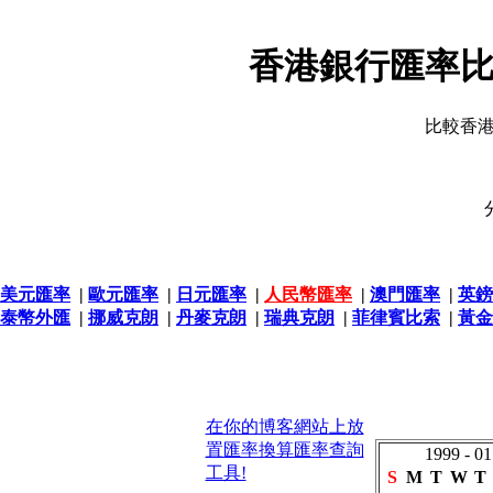
香港銀行匯率比
比較香
美元匯率
|
歐元匯率
|
日元匯率
|
人民幣匯率
|
澳門匯率
|
英鎊
泰幣外匯
|
挪威克朗
|
丹麥克朗
|
瑞典克朗
|
菲律賓比索
|
黃金
在你的博客網站上放
置匯率換算匯率查詢
1999 - 01
工具!
S
M
T
W
T