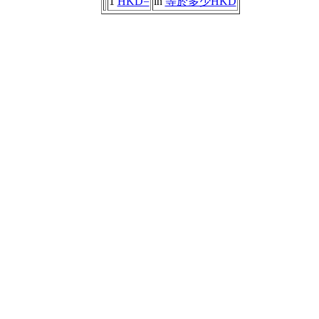
1
HKD=
in
等於多少HKD