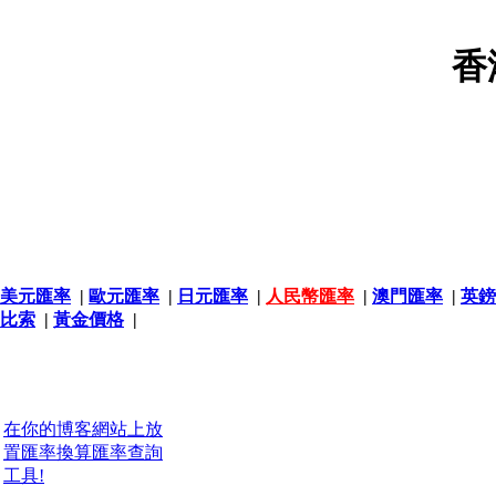
香
美元匯率
|
歐元匯率
|
日元匯率
|
人民幣匯率
|
澳門匯率
|
英鎊
比索
|
黃金價格
|
在你的博客網站上放
置匯率換算匯率查詢
工具!