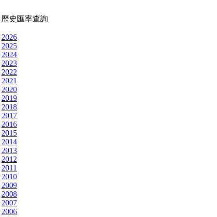
歷史匯率查詢
2026
2025
2024
2023
2022
2021
2020
2019
2018
2017
2016
2015
2014
2013
2012
2011
2010
2009
2008
2007
2006