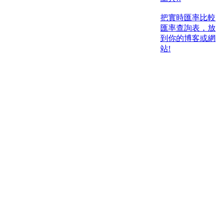
把實時匯率比較
匯率查詢表，放
到你的博客或網
站!