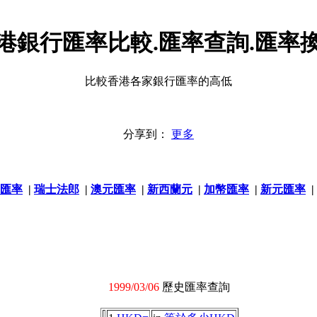
港銀行匯率比較.匯率查詢.匯率
比較香港各家銀行匯率的高低
分享到：
更多
匯率
|
瑞士法郎
|
澳元匯率
|
新西蘭元
|
加幣匯率
|
新元匯率
|
1999/03/06
歷史匯率查詢