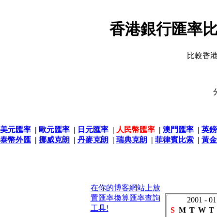
香港銀行匯率比
比較香
美元匯率
|
歐元匯率
|
日元匯率
|
人民幣匯率
|
澳門匯率
|
英鎊
泰幣外匯
|
挪威克朗
|
丹麥克朗
|
瑞典克朗
|
菲律賓比索
|
黃金
在你的博客網站上放
置匯率換算匯率查詢
2001 - 01
工具!
S
M
T
W
T