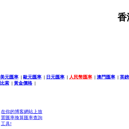
香
美元匯率
|
歐元匯率
|
日元匯率
|
人民幣匯率
|
澳門匯率
|
英鎊
比索
|
黃金價格
|
在你的博客網站上放
置匯率換算匯率查詢
工具!