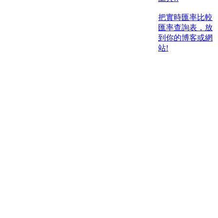
把實時匯率比較
匯率查詢表，放
到你的博客或網
站!