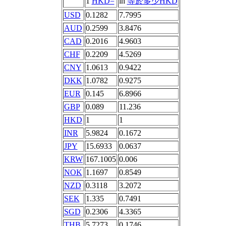
1
HKD=
in
等於多少HKD
USD
0.1282
7.7995
AUD
0.2599
3.8476
CAD
0.2016
4.9603
CHF
0.2209
4.5269
CNY
1.0613
0.9422
DKK
1.0782
0.9275
EUR
0.145
6.8966
GBP
0.089
11.236
HKD
1
1
INR
5.9824
0.1672
JPY
15.6933
0.0637
KRW
167.1005
0.006
NOK
1.1697
0.8549
NZD
0.3118
3.2072
SEK
1.335
0.7491
SGD
0.2306
4.3365
THB
5.7273
0.1746