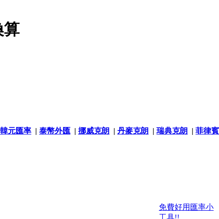
換算
韓元匯率
|
泰幣外匯
|
挪威克朗
|
丹麥克朗
|
瑞典克朗
|
菲律賓
免費好用匯率小
工具!!