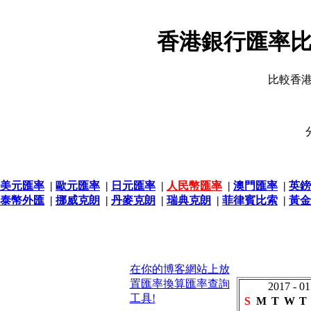
香港銀行匯率比
比較香
美元匯率
|
歐元匯率
|
日元匯率
|
人民幣匯率
|
澳門匯率
|
英鎊
泰幣外匯
|
挪威克朗
|
丹麥克朗
|
瑞典克朗
|
菲律賓比索
|
黃金
在你的博客網站上放
置匯率換算匯率查詢
2017 - 01
工具!
S
M
T
W
T