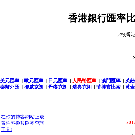
香港銀行匯率比
比較香
美元匯率
|
歐元匯率
|
日元匯率
|
人民幣匯率
|
澳門匯率
|
英鎊
泰幣外匯
|
挪威克朗
|
丹麥克朗
|
瑞典克朗
|
菲律賓比索
|
黃金
在你的博客網站上放
2017
置匯率換算匯率查詢
工具!