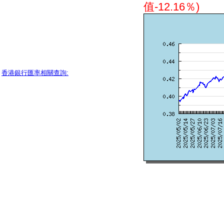
值-12.16％)
香港銀行匯率相關查詢: