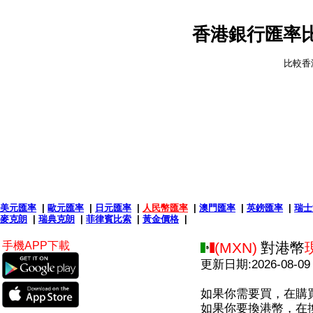
香港銀行匯率比
比較香
美元匯率
|
歐元匯率
|
日元匯率
|
人民幣匯率
|
澳門匯率
|
英鎊匯率
|
瑞士
麥克朗
|
瑞典克朗
|
菲律賓比索
|
黃金價格
|
手機APP下載
(MXN)
對港幣
更新日期:2026-08-09
如果你需要買，在
購
如果你要換港幣，在