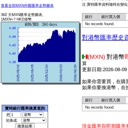
注:實時匯率資料隨時在變
查看全部MXN外匯匯率走勢圖表
360 天MXN匯率走勢圖表,
銀行
銀行買入價
1MXN=? HKD港幣
No records found.
對港幣匯率歷史
(MXN)
對港幣
算
更新日期:2026-08-09
如果你需要買，在
購
如果你要換港幣，在
銀行
銀行買入價
No records found.
實時銀行匯率換算查詢
把
兌換成:
現金匯率與即期匯率