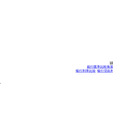
|
d
銀行匯率比較換
|
银行利率比较
|
银行贷款