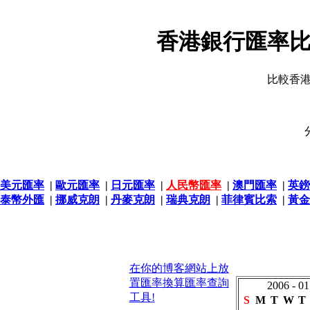
香港銀行匯率比
比較香
美元匯率
|
歐元匯率
|
日元匯率
|
人民幣匯率
|
澳門匯率
|
英鎊
泰幣外匯
|
挪威克朗
|
丹麥克朗
|
瑞典克朗
|
菲律賓比索
|
黃金
在你的博客網站上放
置匯率換算匯率查詢
2006 - 01
工具!
S
M
T
W
T