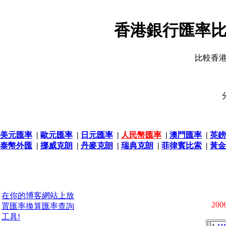
香港銀行匯率比
比較香
美元匯率
|
歐元匯率
|
日元匯率
|
人民幣匯率
|
澳門匯率
|
英鎊
泰幣外匯
|
挪威克朗
|
丹麥克朗
|
瑞典克朗
|
菲律賓比索
|
黃金
在你的博客網站上放
2006
置匯率換算匯率查詢
工具!