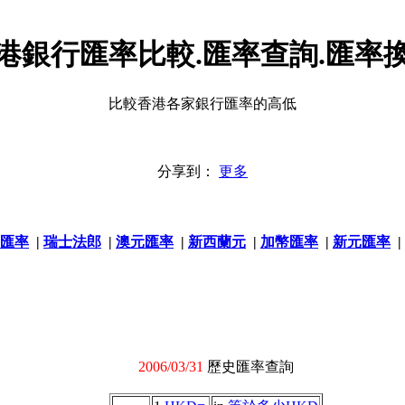
港銀行匯率比較.匯率查詢.匯率
比較香港各家銀行匯率的高低
分享到：
更多
匯率
|
瑞士法郎
|
澳元匯率
|
新西蘭元
|
加幣匯率
|
新元匯率
|
2006/03/31
歷史匯率查詢