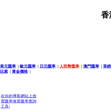
香
美元匯率
|
歐元匯率
|
日元匯率
|
人民幣匯率
|
澳門匯率
|
英鎊
比索
|
黃金價格
|
在你的博客網站上放
置匯率換算匯率查詢
工具!