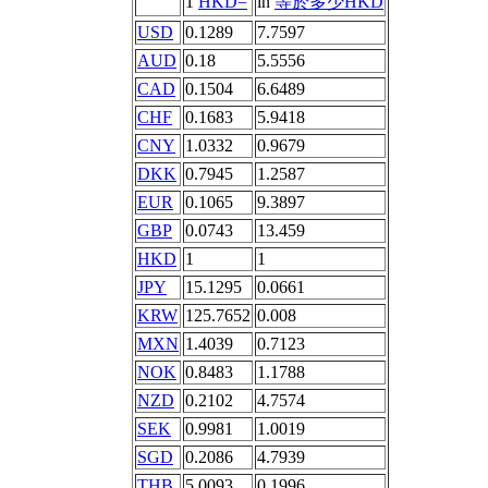
1
HKD=
in
等於多少HKD
USD
0.1289
7.7597
AUD
0.18
5.5556
CAD
0.1504
6.6489
CHF
0.1683
5.9418
CNY
1.0332
0.9679
DKK
0.7945
1.2587
EUR
0.1065
9.3897
GBP
0.0743
13.459
HKD
1
1
JPY
15.1295
0.0661
KRW
125.7652
0.008
MXN
1.4039
0.7123
NOK
0.8483
1.1788
NZD
0.2102
4.7574
SEK
0.9981
1.0019
SGD
0.2086
4.7939
THB
5.0093
0.1996