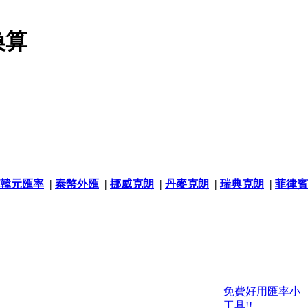
換算
韓元匯率
|
泰幣外匯
|
挪威克朗
|
丹麥克朗
|
瑞典克朗
|
菲律賓
免費好用匯率小
工具!!