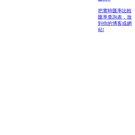
把實時匯率比較
匯率查詢表，放
到你的博客或網
站!