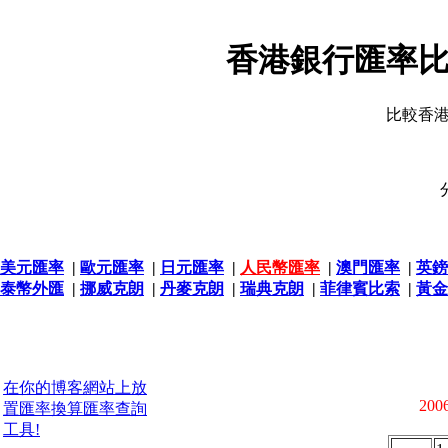
香港銀行匯率比
比較香
美元匯率
|
歐元匯率
|
日元匯率
|
人民幣匯率
|
澳門匯率
|
英鎊
泰幣外匯
|
挪威克朗
|
丹麥克朗
|
瑞典克朗
|
菲律賓比索
|
黃金
在你的博客網站上放
2006
置匯率換算匯率查詢
工具!