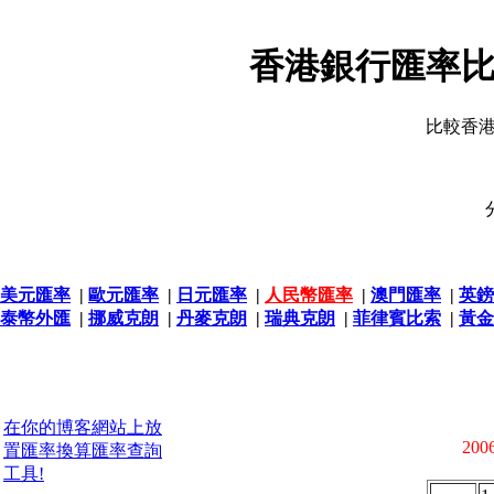
香港銀行匯率比
比較香
美元匯率
|
歐元匯率
|
日元匯率
|
人民幣匯率
|
澳門匯率
|
英鎊
泰幣外匯
|
挪威克朗
|
丹麥克朗
|
瑞典克朗
|
菲律賓比索
|
黃金
在你的博客網站上放
2006
置匯率換算匯率查詢
工具!