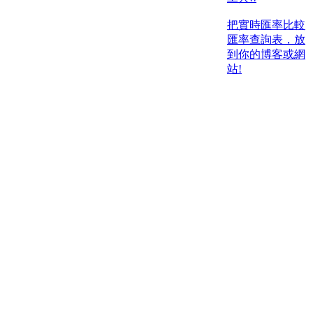
把實時匯率比較
匯率查詢表，放
到你的博客或網
站!