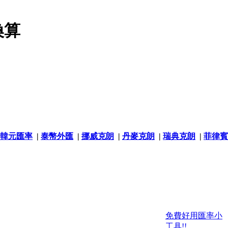
換算
韓元匯率
|
泰幣外匯
|
挪威克朗
|
丹麥克朗
|
瑞典克朗
|
菲律賓
免費好用匯率小
工具!!