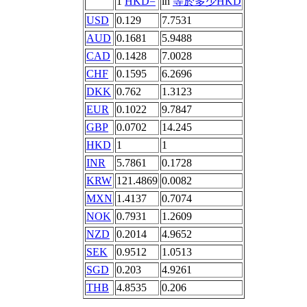
1
HKD=
in
等於多少HKD
USD
0.129
7.7531
AUD
0.1681
5.9488
CAD
0.1428
7.0028
CHF
0.1595
6.2696
DKK
0.762
1.3123
EUR
0.1022
9.7847
GBP
0.0702
14.245
HKD
1
1
INR
5.7861
0.1728
KRW
121.4869
0.0082
MXN
1.4137
0.7074
NOK
0.7931
1.2609
NZD
0.2014
4.9652
SEK
0.9512
1.0513
SGD
0.203
4.9261
THB
4.8535
0.206