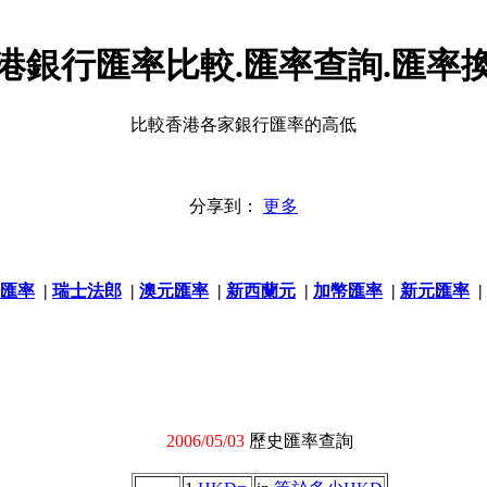
港銀行匯率比較.匯率查詢.匯率
比較香港各家銀行匯率的高低
分享到：
更多
匯率
|
瑞士法郎
|
澳元匯率
|
新西蘭元
|
加幣匯率
|
新元匯率
|
2006/05/03
歷史匯率查詢