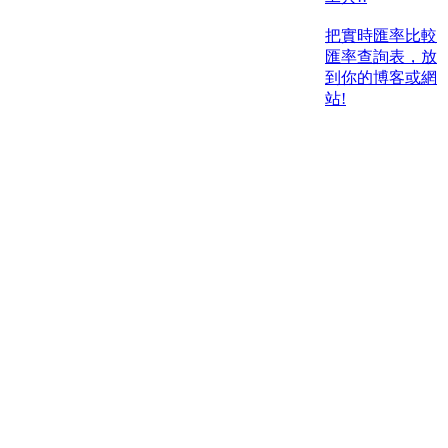
把實時匯率比較
匯率查詢表，放
到你的博客或網
站!