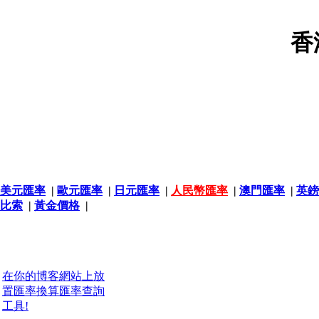
香
美元匯率
|
歐元匯率
|
日元匯率
|
人民幣匯率
|
澳門匯率
|
英鎊
比索
|
黃金價格
|
在你的博客網站上放
置匯率換算匯率查詢
工具!