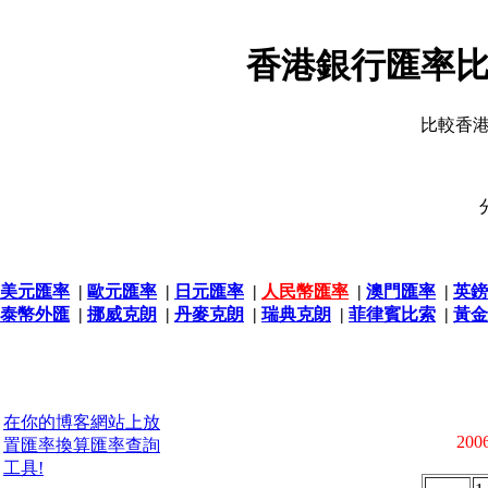
香港銀行匯率比
比較香
美元匯率
|
歐元匯率
|
日元匯率
|
人民幣匯率
|
澳門匯率
|
英鎊
泰幣外匯
|
挪威克朗
|
丹麥克朗
|
瑞典克朗
|
菲律賓比索
|
黃金
在你的博客網站上放
2006
置匯率換算匯率查詢
工具!