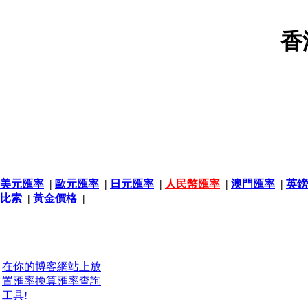
香
美元匯率
|
歐元匯率
|
日元匯率
|
人民幣匯率
|
澳門匯率
|
英鎊
比索
|
黃金價格
|
在你的博客網站上放
置匯率換算匯率查詢
工具!