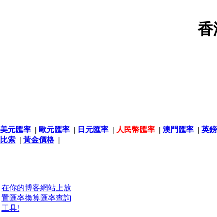
香
美元匯率
|
歐元匯率
|
日元匯率
|
人民幣匯率
|
澳門匯率
|
英鎊
比索
|
黃金價格
|
在你的博客網站上放
置匯率換算匯率查詢
工具!