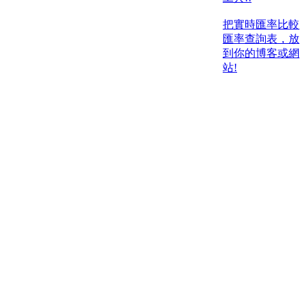
把實時匯率比較
匯率查詢表，放
到你的博客或網
站!