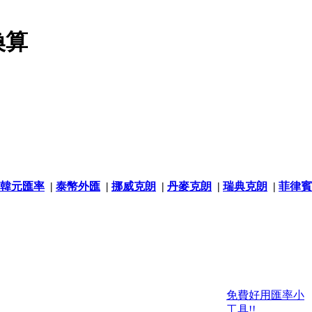
換算
韓元匯率
|
泰幣外匯
|
挪威克朗
|
丹麥克朗
|
瑞典克朗
|
菲律賓
免費好用匯率小
工具!!