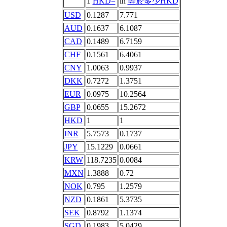
1
HKD=
in
等於多少HKD
USD
0.1287
7.771
AUD
0.1637
6.1087
CAD
0.1489
6.7159
CHF
0.1561
6.4061
CNY
1.0063
0.9937
DKK
0.7272
1.3751
EUR
0.0975
10.2564
GBP
0.0655
15.2672
HKD
1
1
INR
5.7573
0.1737
JPY
15.1229
0.0661
KRW
118.7235
0.0084
MXN
1.3888
0.72
NOK
0.795
1.2579
NZD
0.1861
5.3735
SEK
0.8792
1.1374
SGD
0.1983
5.0429