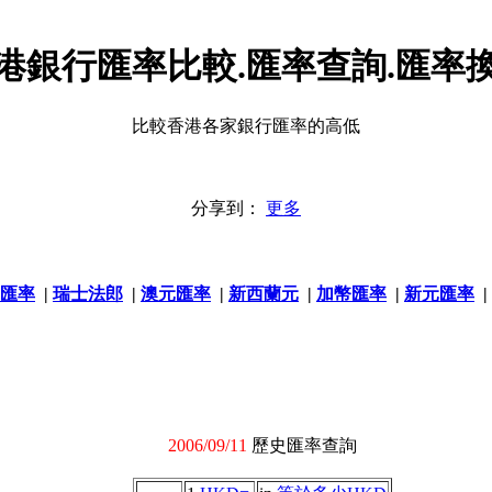
港銀行匯率比較.匯率查詢.匯率
比較香港各家銀行匯率的高低
分享到：
更多
匯率
|
瑞士法郎
|
澳元匯率
|
新西蘭元
|
加幣匯率
|
新元匯率
|
2006/09/11
歷史匯率查詢