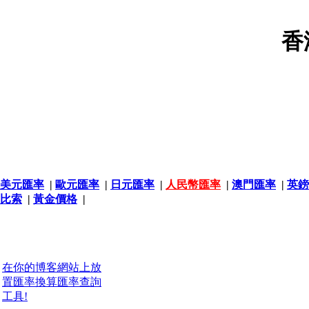
香
美元匯率
|
歐元匯率
|
日元匯率
|
人民幣匯率
|
澳門匯率
|
英鎊
比索
|
黃金價格
|
在你的博客網站上放
置匯率換算匯率查詢
工具!