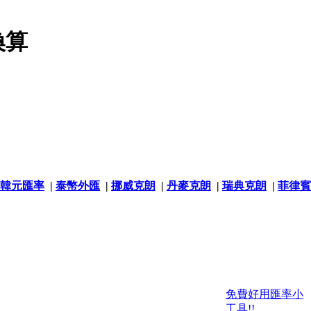
換算
韓元匯率
|
泰幣外匯
|
挪威克朗
|
丹麥克朗
|
瑞典克朗
|
菲律賓
免費好用匯率小
工具!!