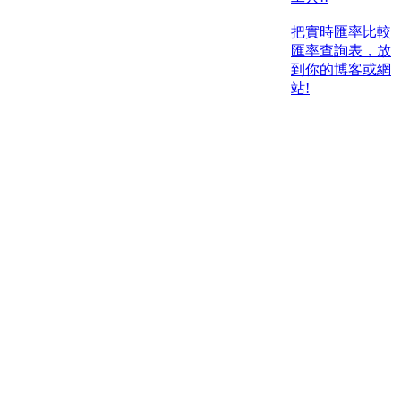
把實時匯率比較
匯率查詢表，放
到你的博客或網
站!