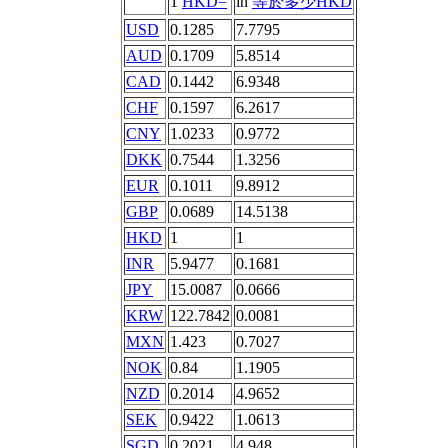
1
HKD=
in
等於多少HKD
USD
0.1285
7.7795
AUD
0.1709
5.8514
CAD
0.1442
6.9348
CHF
0.1597
6.2617
CNY
1.0233
0.9772
DKK
0.7544
1.3256
EUR
0.1011
9.8912
GBP
0.0689
14.5138
HKD
1
1
INR
5.9477
0.1681
JPY
15.0087
0.0666
KRW
122.7842
0.0081
MXN
1.423
0.7027
NOK
0.84
1.1905
NZD
0.2014
4.9652
SEK
0.9422
1.0613
SGD
0.2021
4.948