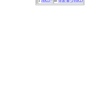
1
HKD=
in
等於多少HKD