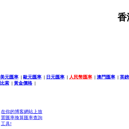
香
美元匯率
|
歐元匯率
|
日元匯率
|
人民幣匯率
|
澳門匯率
|
英鎊
比索
|
黃金價格
|
在你的博客網站上放
置匯率換算匯率查詢
工具!