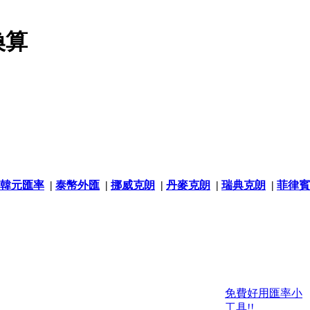
換算
韓元匯率
|
泰幣外匯
|
挪威克朗
|
丹麥克朗
|
瑞典克朗
|
菲律賓
免費好用匯率小
工具!!