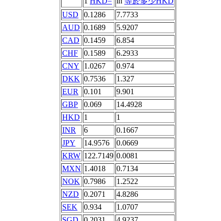
1
HKD=
in
等於多少HKD
USD
0.1286
7.7733
AUD
0.1689
5.9207
CAD
0.1459
6.854
CHF
0.1589
6.2933
CNY
1.0267
0.974
DKK
0.7536
1.327
EUR
0.101
9.901
GBP
0.069
14.4928
HKD
1
1
INR
6
0.1667
JPY
14.9576
0.0669
KRW
122.7149
0.0081
MXN
1.4018
0.7134
NOK
0.7986
1.2522
NZD
0.2071
4.8286
SEK
0.934
1.0707
SGD
0.2031
4.9237