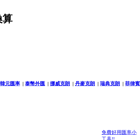
換算
韓元匯率
|
泰幣外匯
|
挪威克朗
|
丹麥克朗
|
瑞典克朗
|
菲律賓
免費好用匯率小
工具!!