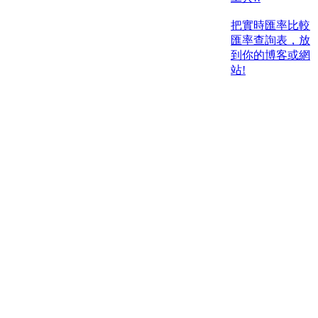
把實時匯率比較
匯率查詢表，放
到你的博客或網
站!