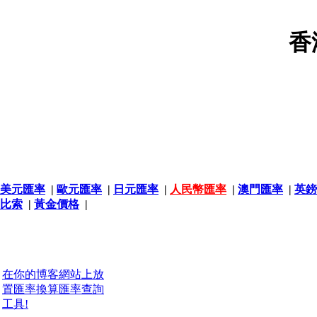
香
美元匯率
|
歐元匯率
|
日元匯率
|
人民幣匯率
|
澳門匯率
|
英鎊
比索
|
黃金價格
|
在你的博客網站上放
置匯率換算匯率查詢
工具!