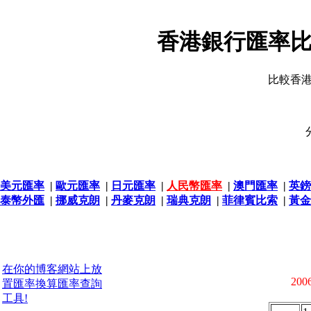
香港銀行匯率比
比較香
美元匯率
|
歐元匯率
|
日元匯率
|
人民幣匯率
|
澳門匯率
|
英鎊
泰幣外匯
|
挪威克朗
|
丹麥克朗
|
瑞典克朗
|
菲律賓比索
|
黃金
在你的博客網站上放
2006
置匯率換算匯率查詢
工具!