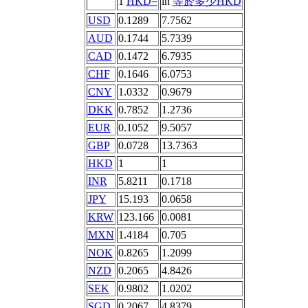
1
HKD=
in
等於多少HKD
USD
0.1289
7.7562
AUD
0.1744
5.7339
CAD
0.1472
6.7935
CHF
0.1646
6.0753
CNY
1.0332
0.9679
DKK
0.7852
1.2736
EUR
0.1052
9.5057
GBP
0.0728
13.7363
HKD
1
1
INR
5.8211
0.1718
JPY
15.193
0.0658
KRW
123.166
0.0081
MXN
1.4184
0.705
NOK
0.8265
1.2099
NZD
0.2065
4.8426
SEK
0.9802
1.0202
SGD
0.2067
4.8379