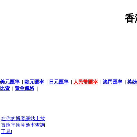
香
美元匯率
|
歐元匯率
|
日元匯率
|
人民幣匯率
|
澳門匯率
|
英鎊
比索
|
黃金價格
|
在你的博客網站上放
置匯率換算匯率查詢
工具!