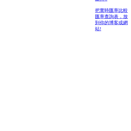
把實時匯率比較
匯率查詢表，放
到你的博客或網
站!