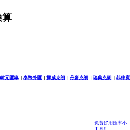
換算
韓元匯率
|
泰幣外匯
|
挪威克朗
|
丹麥克朗
|
瑞典克朗
|
菲律賓
免費好用匯率小
工具!!