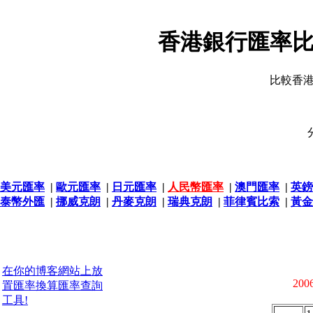
香港銀行匯率比
比較香
美元匯率
|
歐元匯率
|
日元匯率
|
人民幣匯率
|
澳門匯率
|
英鎊
泰幣外匯
|
挪威克朗
|
丹麥克朗
|
瑞典克朗
|
菲律賓比索
|
黃金
在你的博客網站上放
2006
置匯率換算匯率查詢
工具!