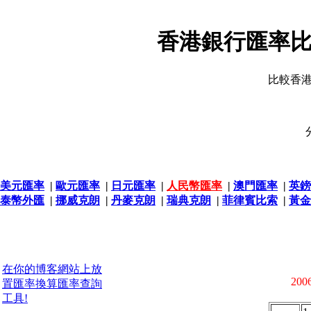
香港銀行匯率比
比較香
美元匯率
|
歐元匯率
|
日元匯率
|
人民幣匯率
|
澳門匯率
|
英鎊
泰幣外匯
|
挪威克朗
|
丹麥克朗
|
瑞典克朗
|
菲律賓比索
|
黃金
在你的博客網站上放
2006
置匯率換算匯率查詢
工具!