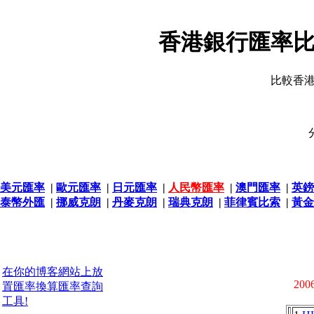
香港銀行匯率比
比較香
美元匯率
|
歐元匯率
|
日元匯率
|
人民幣匯率
|
澳門匯率
|
英鎊
泰幣外匯
|
挪威克朗
|
丹麥克朗
|
瑞典克朗
|
菲律賓比索
|
黃金
在你的博客網站上放
2006
置匯率換算匯率查詢
工具!