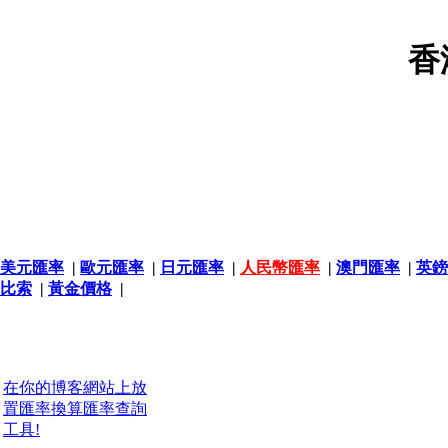
香
美元匯率
|
歐元匯率
|
日元匯率
|
人民幣匯率
|
澳門匯率
|
英鎊
比索
|
黃金價格
|
在你的博客網站上放
置匯率換算匯率查詢
工具!