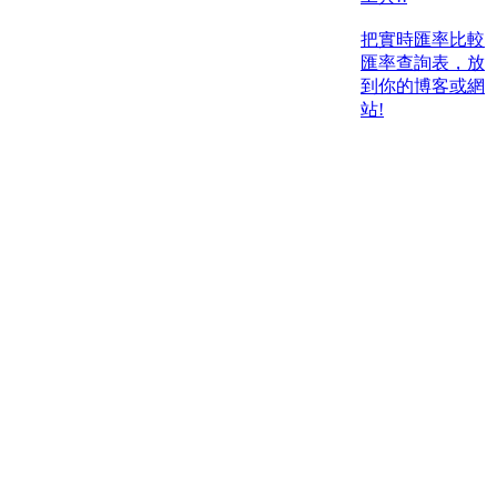
把實時匯率比較
匯率查詢表，放
到你的博客或網
站!