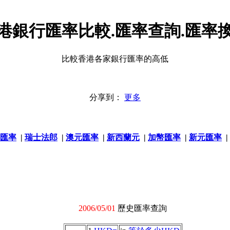
港銀行匯率比較.匯率查詢.匯率
比較香港各家銀行匯率的高低
分享到：
更多
匯率
|
瑞士法郎
|
澳元匯率
|
新西蘭元
|
加幣匯率
|
新元匯率
|
2006/05/01
歷史匯率查詢