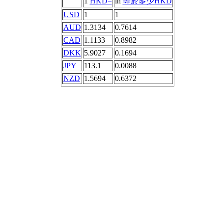
1
HKD=
in
等於多少HKD
USD
1
1
AUD
1.3134
0.7614
CAD
1.1133
0.8982
DKK
5.9027
0.1694
JPY
113.1
0.0088
NZD
1.5694
0.6372