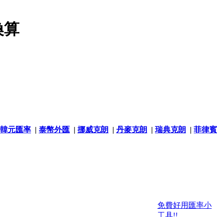
換算
韓元匯率
|
泰幣外匯
|
挪威克朗
|
丹麥克朗
|
瑞典克朗
|
菲律賓
免費好用匯率小
工具!!