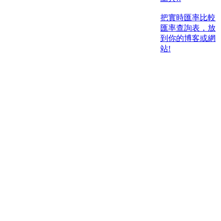
把實時匯率比較
匯率查詢表，放
到你的博客或網
站!