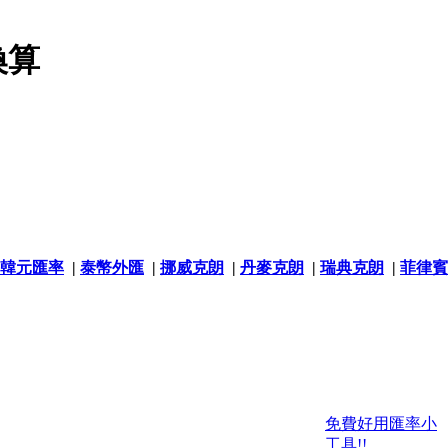
換算
韓元匯率
|
泰幣外匯
|
挪威克朗
|
丹麥克朗
|
瑞典克朗
|
菲律賓
免費好用匯率小
工具!!