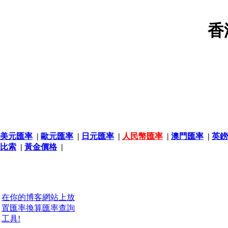
香
美元匯率
|
歐元匯率
|
日元匯率
|
人民幣匯率
|
澳門匯率
|
英鎊
比索
|
黃金價格
|
在你的博客網站上放
置匯率換算匯率查詢
工具!