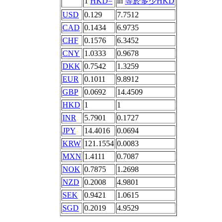
1
HKD=
in
等於多少HKD
USD
0.129
7.7512
CAD
0.1434
6.9735
CHF
0.1576
6.3452
CNY
1.0333
0.9678
DKK
0.7542
1.3259
EUR
0.1011
9.8912
GBP
0.0692
14.4509
HKD
1
1
INR
5.7901
0.1727
JPY
14.4016
0.0694
KRW
121.1554
0.0083
MXN
1.4111
0.7087
NOK
0.7875
1.2698
NZD
0.2008
4.9801
SEK
0.9421
1.0615
SGD
0.2019
4.9529