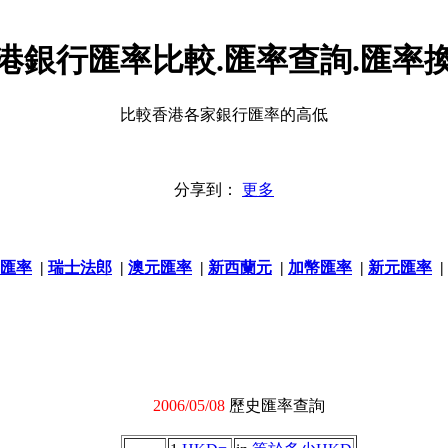
港銀行匯率比較.匯率查詢.匯率
比較香港各家銀行匯率的高低
分享到：
更多
匯率
|
瑞士法郎
|
澳元匯率
|
新西蘭元
|
加幣匯率
|
新元匯率
|
2006/05/08
歷史匯率查詢