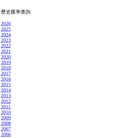
歷史匯率查詢
2026
2025
2024
2023
2022
2021
2020
2019
2018
2017
2016
2015
2014
2013
2012
2011
2010
2009
2008
2007
2006