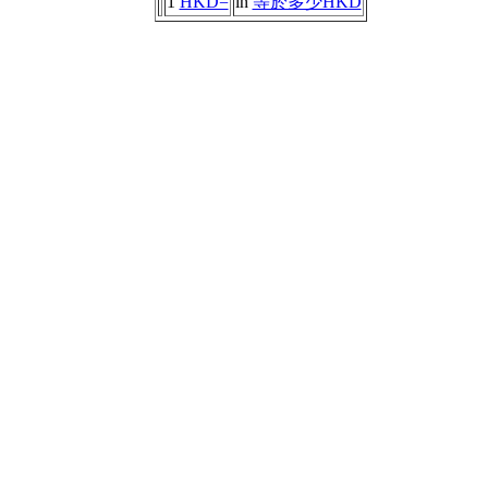
1
HKD=
in
等於多少HKD