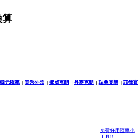
換算
韓元匯率
|
泰幣外匯
|
挪威克朗
|
丹麥克朗
|
瑞典克朗
|
菲律賓
免費好用匯率小
工具!!