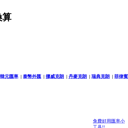
換算
韓元匯率
|
泰幣外匯
|
挪威克朗
|
丹麥克朗
|
瑞典克朗
|
菲律賓
免費好用匯率小
工具!!