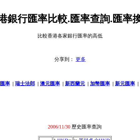
港銀行匯率比較.匯率查詢.匯率
比較香港各家銀行匯率的高低
分享到：
更多
匯率
|
瑞士法郎
|
澳元匯率
|
新西蘭元
|
加幣匯率
|
新元匯率
|
2006/11/30
歷史匯率查詢