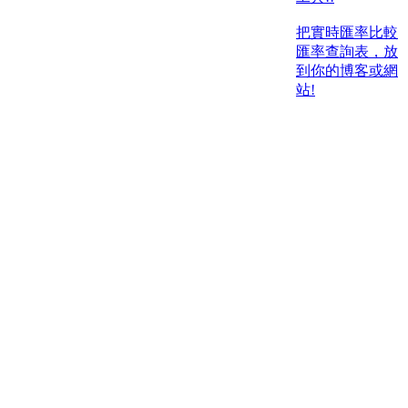
把實時匯率比較
匯率查詢表，放
到你的博客或網
站!