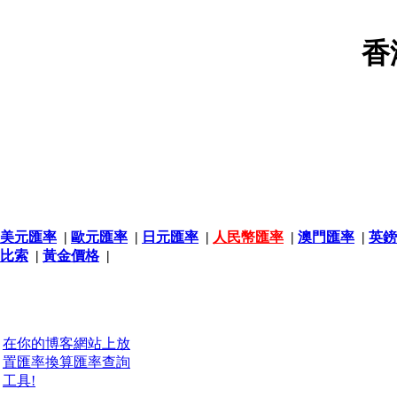
香
美元匯率
|
歐元匯率
|
日元匯率
|
人民幣匯率
|
澳門匯率
|
英鎊
比索
|
黃金價格
|
在你的博客網站上放
置匯率換算匯率查詢
工具!