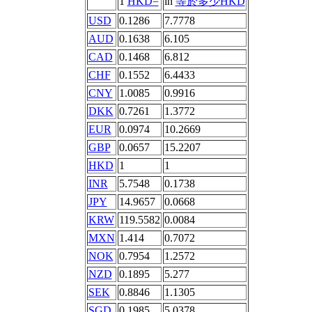
1
HKD=
in
等於多少HKD
USD
0.1286
7.7778
AUD
0.1638
6.105
CAD
0.1468
6.812
CHF
0.1552
6.4433
CNY
1.0085
0.9916
DKK
0.7261
1.3772
EUR
0.0974
10.2669
GBP
0.0657
15.2207
HKD
1
1
INR
5.7548
0.1738
JPY
14.9657
0.0668
KRW
119.5582
0.0084
MXN
1.414
0.7072
NOK
0.7954
1.2572
NZD
0.1895
5.277
SEK
0.8846
1.1305
SGD
0.1985
5.0378