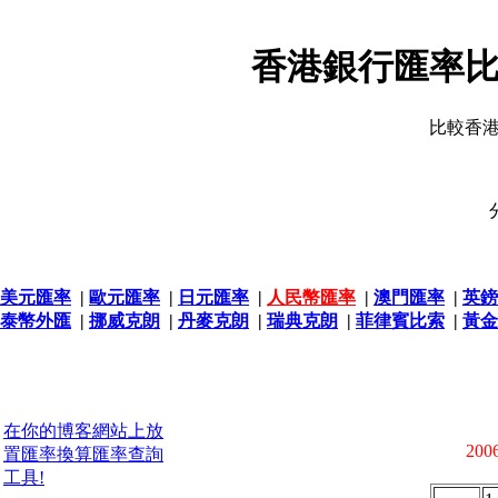
香港銀行匯率比
比較香
美元匯率
|
歐元匯率
|
日元匯率
|
人民幣匯率
|
澳門匯率
|
英鎊
泰幣外匯
|
挪威克朗
|
丹麥克朗
|
瑞典克朗
|
菲律賓比索
|
黃金
在你的博客網站上放
2006
置匯率換算匯率查詢
工具!