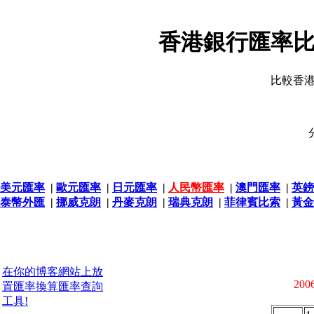
香港銀行匯率比
比較香
美元匯率
|
歐元匯率
|
日元匯率
|
人民幣匯率
|
澳門匯率
|
英鎊
泰幣外匯
|
挪威克朗
|
丹麥克朗
|
瑞典克朗
|
菲律賓比索
|
黃金
在你的博客網站上放
2006
置匯率換算匯率查詢
工具!