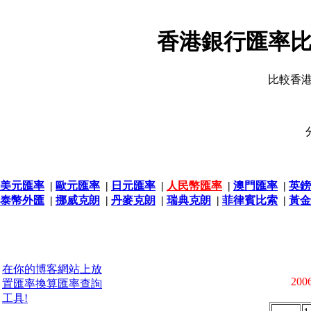
香港銀行匯率比
比較香
美元匯率
|
歐元匯率
|
日元匯率
|
人民幣匯率
|
澳門匯率
|
英鎊
泰幣外匯
|
挪威克朗
|
丹麥克朗
|
瑞典克朗
|
菲律賓比索
|
黃金
在你的博客網站上放
2006
置匯率換算匯率查詢
工具!