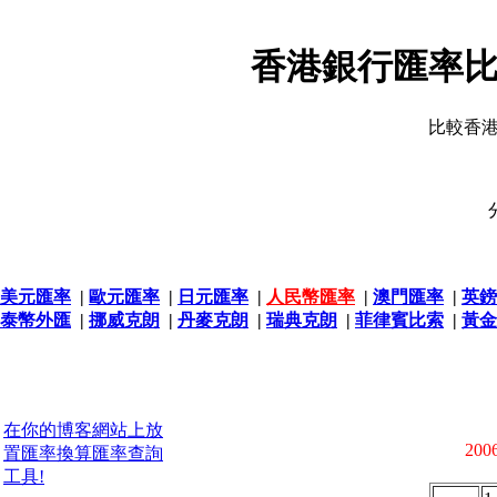
香港銀行匯率比
比較香
美元匯率
|
歐元匯率
|
日元匯率
|
人民幣匯率
|
澳門匯率
|
英鎊
泰幣外匯
|
挪威克朗
|
丹麥克朗
|
瑞典克朗
|
菲律賓比索
|
黃金
在你的博客網站上放
2006
置匯率換算匯率查詢
工具!