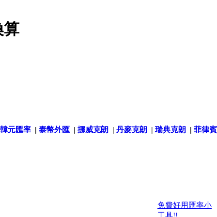
換算
韓元匯率
|
泰幣外匯
|
挪威克朗
|
丹麥克朗
|
瑞典克朗
|
菲律賓
免費好用匯率小
工具!!