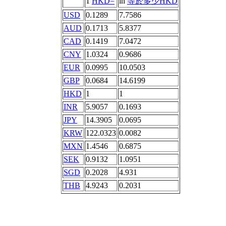
1
HKD=
in
等於多少HKD
USD
0.1289
7.7586
AUD
0.1713
5.8377
CAD
0.1419
7.0472
CNY
1.0324
0.9686
EUR
0.0995
10.0503
GBP
0.0684
14.6199
HKD
1
1
INR
5.9057
0.1693
JPY
14.3905
0.0695
KRW
122.0323
0.0082
MXN
1.4546
0.6875
SEK
0.9132
1.0951
SGD
0.2028
4.931
THB
4.9243
0.2031