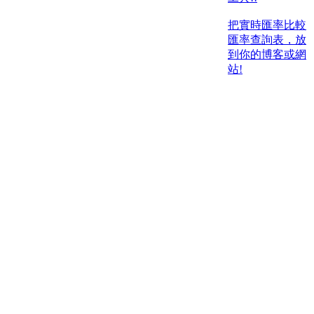
把實時匯率比較
匯率查詢表，放
到你的博客或網
站!