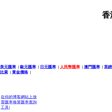
香
美元匯率
|
歐元匯率
|
日元匯率
|
人民幣匯率
|
澳門匯率
|
英鎊
比索
|
黃金價格
|
在你的博客網站上放
置匯率換算匯率查詢
工具!